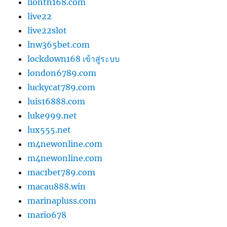
lionth168.com
live22
live22slot
lnw365bet.com
lockdown168 เข้าสู่ระบบ
london6789.com
luckycat789.com
luis16888.com
luke999.net
lux555.net
m4newonline.com
m4newonline.com
mac1bet789.com
macau888.win
marinapluss.com
mario678