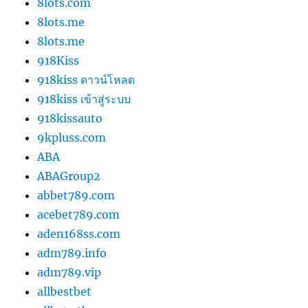
8lots.com
8lots.me
8lots.me
918Kiss
918kiss ดาวน์โหลด
918kiss เข้าสู่ระบบ
918kissauto
9kpluss.com
ABA
ABAGroup2
abbet789.com
acebet789.com
aden168ss.com
adm789.info
adm789.vip
allbestbet