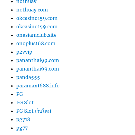
no1huay
no1huay.com
okcasino159.com
okcasino159.com
onesiamclub.site
onoplus168.com
p2vvip
pananthai99.com
pananthai99.com
panda555
paramax1688.info
PG
PG Slot
PG Slot เว็บใหม่
pg718
pg77