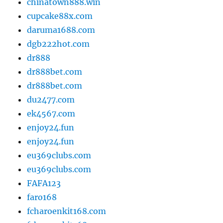
chinatown888.win
cupcake88x.com
daruma1688.com
dgb222hot.com
dr888
dr888bet.com
dr888bet.com
du2477.com
ek4567.com
enjoy24.fun
enjoy24.fun
eu369clubs.com
eu369clubs.com
FAFA123
faro168
fcharoenkit168.com