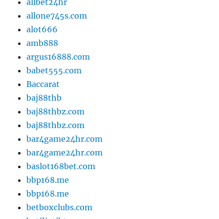
allbet24hr
allone745s.com
alot666
amb888
argus16888.com
babet555.com
Baccarat
baj88thb
baj88thbz.com
baj88thbz.com
bar4game24hr.com
bar4game24hr.com
baslot168bet.com
bbp168.me
bbp168.me
betboxclubs.com