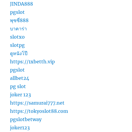
JINDA888
pgslot
พุซซี่888
บาคาร่า
slotxo
slotpg
ดูหนังโป๊
https://1xbetth.vip
pgslot
allbet24
pg slot
joker 123
https://samurai777.net
https://tokyoslot88.com
pgslotbetway
joker123