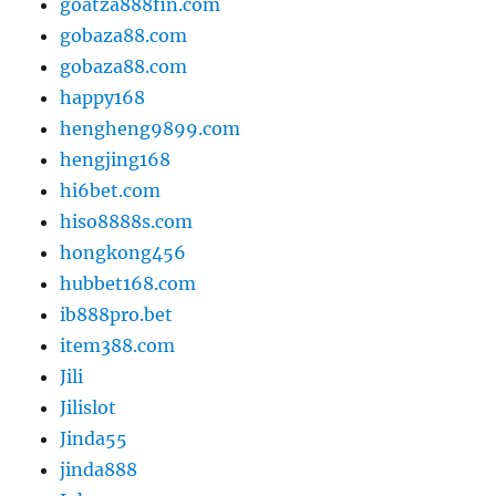
goatza888fin.com
gobaza88.com
gobaza88.com
happy168
hengheng9899.com
hengjing168
hi6bet.com
hiso8888s.com
hongkong456
hubbet168.com
ib888pro.bet
item388.com
Jili
Jilislot
Jinda55
jinda888