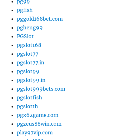
pg99
pgfish
pggold168bet.com
pgheng99
PGSlot
pgslot168
pgslot77
pgslot77.in
pgslot99
pgslot99.in
pgslot999bets.com
pgslotfish
pgslotth
pgx62game.com
pgzeus88win.com
play97vip.com