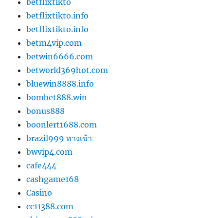
betflixtikto
betflixtikto.info
betflixtikto.info
betm4vip.com
betwin6666.com
betworld369hot.com
bluewin8888.info
bombet888.win
bonus888
boonlert1688.com
brazil999 ทางเข้า
bwvip4.com
cafe444
cashgame168
Casino
cc11388.com