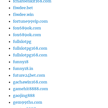
fcharoenkit168.com
fiwdee.bet
fiwdee.win
fortune99vip.com
fox689ok.com
fox689ok.com
fullslotpg
fullslotpg168.com
fullslotpg168.com
funny18
funny18.in
future24bet.com
gachawin168.com
gamehit8888.com
gaojing888
gem99ths.com