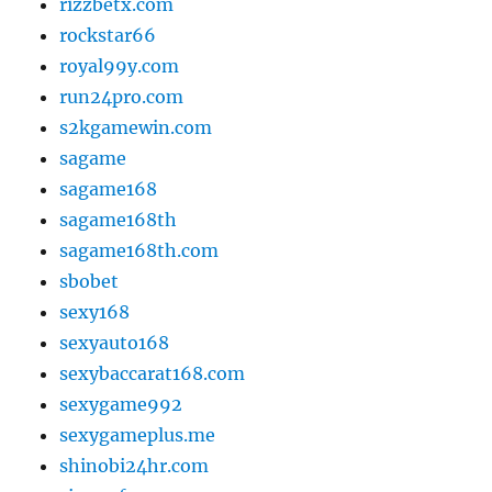
rizzbetx.com
rockstar66
royal99y.com
run24pro.com
s2kgamewin.com
sagame
sagame168
sagame168th
sagame168th.com
sbobet
sexy168
sexyauto168
sexybaccarat168.com
sexygame992
sexygameplus.me
shinobi24hr.com