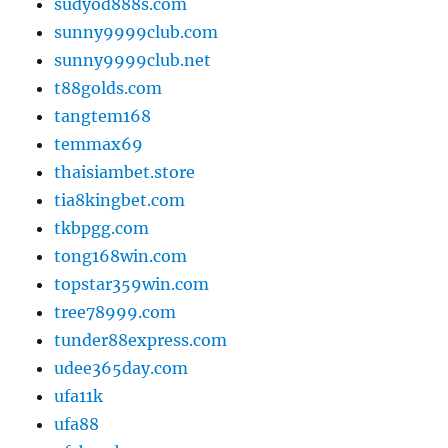
sudyod888s.com
sunny9999club.com
sunny9999club.net
t88golds.com
tangtem168
temmax69
thaisiambet.store
tia8kingbet.com
tkbpgg.com
tong168win.com
topstar359win.com
tree78999.com
tunder88express.com
udee365day.com
ufa11k
ufa88