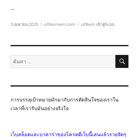
…
เขียน
หมวด
ป้าย
3 เมษายน 2025
ut9winwin.com
ut9win เข้าสู่ระบบ
เมื่อ
หมู่
กำกับ
ค้นห
ค้นหา:
การบรรลุเป้าหมายมักมากับการตัดสินใจของเราใน
เวลาที่เรารับมันอย่างจริงใจ
เว็บสล็อตและบาคาร่าของโครตดีเว็บนี้เล่นแล้วรวยจัดๆ