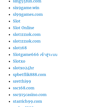
sing55fun.com
six9game.win
sl99games.com
Slot
Slot Online
slot1111ok.com
slot1111ok.com
slot168
Slotgame666 เข้าสู่ระบบ
Slotxo
slotxo24hr
spbetflik888.com
sretthi99
ssc168.com
ssc915casino.com
starrich99.com