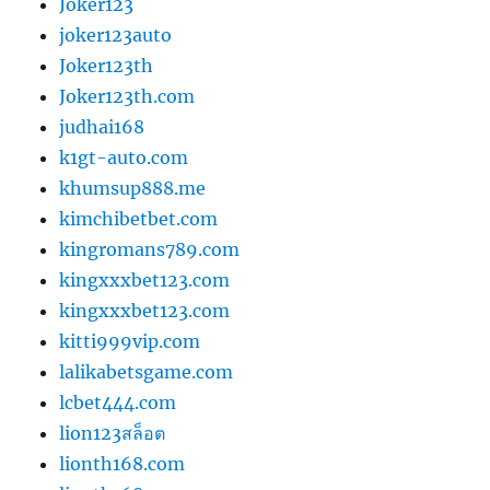
Joker123
joker123auto
Joker123th
Joker123th.com
judhai168
k1gt-auto.com
khumsup888.me
kimchibetbet.com
kingromans789.com
kingxxxbet123.com
kingxxxbet123.com
kitti999vip.com
lalikabetsgame.com
lcbet444.com
lion123สล็อต
lionth168.com