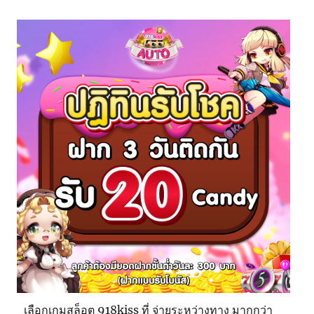
เลือกเกมสล็อต 918kiss ที่ จ่ายระหว่างทาง มากกว่า