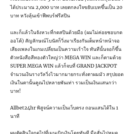
ได้ประมาณ 2,000 บาท เลยตกลงใจขยับเบทขึ้นเป็น 20
บาท หวังลุ้นเข้าฟีพบร์ฟรีสปิน
และก็แล้วในจังหวะที่กดสปินด้วยมือ (ผมไม่ค่อยชอบกด
ออโต้) สัญลักษณ์โบนัสก็วิ่งมาเรียงกันเต็มหน้าหน้าจอ
เสียงเพลงในเกมเปลี่ยนเป็นความเร้าใจ ทันทีนั้นจอก็ขึ้น
ตัวหนังสือสีทองตัวใหญ่ว่า MEGA WIN และก็ตามด้วย
SUPER MEGA WIN แล้วก็จบที่ GRAND JACKPOT
จำนวนเงินรางวัลวิ่งไวมากมายกระทั่งตาผมมัว สรุปยอด
เงินในตานั้นคูณไปหลายพันเท่า รวมเป็นเงินแสนกว่า
บาท!
Allbet24hr พิสูจน์ความเป็นเว็บตรง ถอนแสนได้ใน 1
นาที
ผมตัดสินใจกดไปที่เมนูเบิกเงินโดยทันที มือสั่นไปหมด