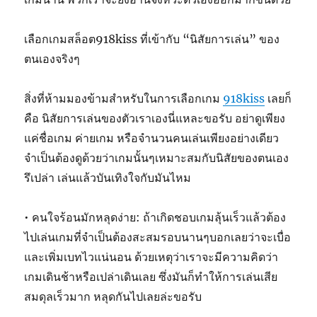
เลือกเกมสล็อต918kiss ที่เข้ากับ “นิสัยการเล่น” ของ
ตนเองจริงๆ
สิ่งที่ห้ามมองข้ามสำหรับในการเลือกเกม
918kiss
เลยก็
คือ นิสัยการเล่นของตัวเราเองนี่แหละขอรับ อย่าดูเพียง
แค่ชื่อเกม ค่ายเกม หรือจำนวนคนเล่นเพียงอย่างเดียว
จำเป็นต้องดูด้วยว่าเกมนั้นๆเหมาะสมกับนิสัยของตนเอง
รึเปล่า เล่นแล้วบันเทิงใจกับมันไหม
• คนใจร้อนมักหลุดง่าย: ถ้าเกิดชอบเกมลุ้นเร็วแล้วต้อง
ไปเล่นเกมที่จำเป็นต้องสะสมรอบนานๆบอกเลยว่าจะเบื่อ
และเพิ่มเบทไวแน่นอน ด้วยเหตุว่าเราจะมีความคิดว่า
เกมเดินช้าหรือเปล่าเดินเลย ซึ่งมันก็ทำให้การเล่นเสีย
สมดุลเร็วมาก หลุดกันไปเลยล่ะขอรับ