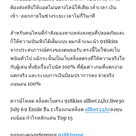
ต้องส่งสลิปให้แอดไม่นทางไลน์ให้เสียเวล่ำเวลา เงิน
เข้า-ออกภายในช่วงระยะเวลาไม่กี่วินาที
สำหรับคนไหนที่กำลังมองหาแหล่งลงทุนที่ปลอดภัยและ
ก็ให้ความบันเทิงได้เต็มแบบ ผมกล้าแนะนำ 918kiss
จากประสบการณ์ตรงของตนขอรับ ตรงนี้ไม่ใช่แค่เว็บ
พนันทั่วไป แม้กระนั้นเป็นเว็บสล็อตตรงที่ให้ความจริงใจ
กับผู้เล่น ทั้งยังเรื่องโบนัส 100% ที่คุ้มค่า เกมที่แตกง่าย
แตกจริง และระบบการเงินป้อมปราการคง จ่ายจริง
แน่นอน 100%
ดาวน์โหลด สล็อตเว็บตรง 918kiss allbet24hr.live30
July 69 Emile ยืน 1 เรื่องเกมสล็อต
allbet24hr
ลงทุน
งบน้อย กำไรหลักแสน Top 15
ขอขอบคุณreference
918kissme