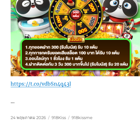
https://t.co/vdbSn4q43l
…
เขียน
หมวด
ป้าย
24 พฤษภาคม 2026
918Kiss
918kissme
เมื่อ
หมู่
กำกับ