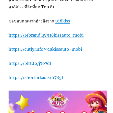
918kiss ที่ฮิตที่สุด Top 81
ขอขอบคุณมากอ้างอิงจาก
918kiss
https://rebrand.ly/918kissauto-mobi
https://cutly.info/918kissauto-mobi
https://bitt.to/j7o7d1
https://shorturl.asia/h7S5J