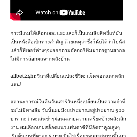
การมีเกมให้เลือกเยอะแยะและก็เป็นเกมลิขสิทธิ์แท้มัน
เป็นหนังสือเบิกทางสำคัญ ด้วยเหตุว่าซึ่งก็นับได้ว่าโบนัส
แล้วก็ฟีเจอร์ต่างๆจะออกตามอัลกอริทึมมาตรฐานสากล
ไม่มีการล็อกผลจากหลังบ้าน
allbet24hr วินาทีเปลี่ยนแปลงชีวิต: แจ็คพอตแตกหลัก
แสน!
สถานะการณ์ในคืนวันเสาร์วันหนึ่งเปลี่ยนเป็นความจำที่
ผมไม่มีทางลืม วันนั้นผมมีงบประมาณอยู่ประมาณ 500
บาท กะว่าจะเล่นขำๆผ่อนคลายความเครียดข้างหลังเลิก
งาน ผมเลือกเกมสล็อตแนวแฟนตาซีที่มีอัตราคูณสูงๆ
เริ่มต้นเบทที่ตาละ 5 บาท ปั่นไปเรื่อยๆจนสะสมทุนขึ้นมา