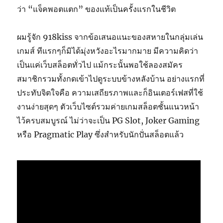
ว่า “แจ็คพอตแตก” ของแท้เป็นครั้งแรกในชีวิต
ผมรู้จัก 918kiss จากข้อเสนอแนะของสหายในกลุ่มเล่น
เกมส์ ทีแรกๆก็มิได้มุ่งหวังอะไรมากมาย มีความคิดว่า
เป็นแค่เว็บสล็อตทั่วไป แม้กระนั้นพอใช้ลองสมัคร
สมาชิกรวมทั้งกดเข้าไปดูระบบข้างหลังบ้าน อย่างแรกที่
ประทับจิตใจคือ ความเสถียรภาพและก็อินเตอร์เฟสที่ใช้
งานง่ายสุดๆ ตัวเว็บไซต์รวมค่ายเกมสล็อตชั้นแนวหน้า
ไว้ครบสมบูรณ์ ไม่ว่าจะเป็น PG Slot, Joker Gaming
หรือ Pragmatic Play ซึ่งสำหรับนักปั่นสล็อตแล้ว