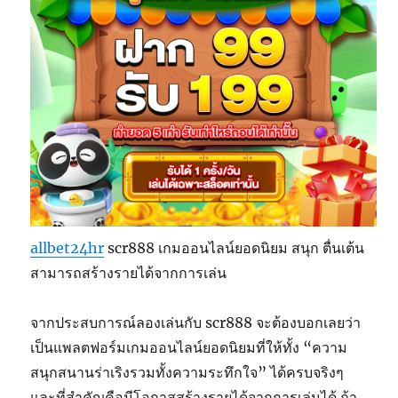
allbet24hr
scr888 เกมออนไลน์ยอดนิยม สนุก ตื่นเต้น
สามารถสร้างรายได้จากการเล่น
จากประสบการณ์ลองเล่นกับ scr888 จะต้องบอกเลยว่า
เป็นแพลตฟอร์มเกมออนไลน์ยอดนิยมที่ให้ทั้ง “ความ
สนุกสนานร่าเริงรวมทั้งความระทึกใจ” ได้ครบจริงๆ
และที่สำคัญคือมีโอกาสสร้างรายได้จากการเล่นได้ ถ้า