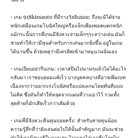
• เกม 918kissauto ที่มีรางวัลยิบย่อย: ถึงจะมิได้จ่าย
หนักเสมือนเกมโบนัสใหญ่หรือแจ็กเพียงพอตแตกหนัก
แม้กระนั้นการที่เกมมีจังหวะจ่ายเล็กๆระหว่างเล่น มันก็
ช่วยทำให้เรามีทุนสำหรับการเล่นมากยิ่งขึ้น อยู่ในเกม
ได้นานขึ้น ด้วยเหตุว่ามีเครดิตเข้ามาหมุนวนนั่นเอง
• เกมเงียบอย่ารีบเกม: เวลาสปินไปนานๆแล้วไม่ได้อะไร
กลับมา เราชอบยอมแพ้เร็ว บางบุคคลบางทีอาจเพิ่มเบท
เนื่องจากว่าอยากเร่งโบนัสหรือแปลงเกมโดยทันทีแบบ
ไม่คิด ซึ่งมันก็ทำให้หลุดจากแผนที่วางเอาไว้ รวมทั้ง
สุดท้ายก็มักเสียเร็วกว่าเดิมด้วย
• เกมที่มีจังหวะคืนทุนบ่อยครั้ง: สำหรับสายทุนน้อย
ความรู้สึกที่ว่ายังเล่นต่อไปได้นั้นสำคัญมาก มันจะช่วย
ทำให้เรามีสมาธิในการเล่น ไม่เผลอไล่เอาคืนโดยไม่