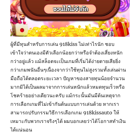
ผู้ที่มีทุนสำหรับการเล่น 918kiss ไม่เท่าไรนัก ชอบ
เข้าใจว่าตนเองมีตัวเลือกน้อยกว่าหรือจำต้องเสี่ยงหนัก
กว่าอยู่แล้ว แม้สล็อตจะเป็นเกมที่เริ่มได้ง่ายดายเสียยิ่ง
กว่าเกมพนันอื่นๆเนื่องจากว่าใช้ทุนไม่สูงรวมทั้งเล่นผ่าน
มือถือได้ตลอดระยะเวลา ปัญหาของสายทุนน้อยจำนวน
มากมิได้เป็นผลมาจากการเล่นหนักแล้วหมดทุนเร็วหรือ
โชคร้ายอย่างเดียวนะครับ แม้กระนั้นมันมีต้นเหตุจาก
การเลือกเกมที่ไม่เข้ากันต้นแบบการเล่นด้วย หากเรา
สามารถปรับกรรมวิธีการเลือกเกม 918kissauto ให้
เหมาะกับพวกเราจริงๆได้ ผมบอกเลยว่าได้โอกาสทำเงิน
ได้แน่นอน