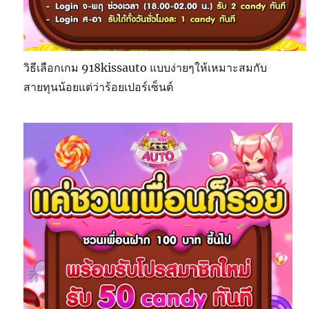
วิธีเลือกเกม 918kissauto แบบง่ายๆให้เหมาะสมกับ
สายทุนน้อยแต่ว่าร้อยเปอร์เซ็นต์