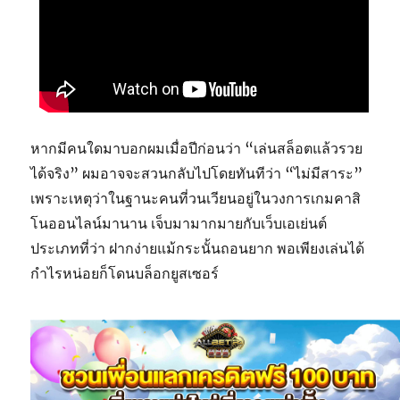
หากมีคนใดมาบอกผมเมื่อปีก่อนว่า “เล่นสล็อตแล้วรวย
ได้จริง” ผมอาจจะสวนกลับไปโดยทันทีว่า “ไม่มีสาระ”
เพราะเหตุว่าในฐานะคนที่วนเวียนอยู่ในวงการเกมคาสิ
โนออนไลน์มานาน เจ็บมามากมายกับเว็บเอเย่นต์
ประเภทที่ว่า ฝากง่ายแม้กระนั้นถอนยาก พอเพียงเล่นได้
กำไรหน่อยก็โดนบล็อกยูสเซอร์