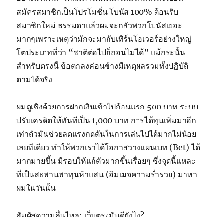
สมัครสมาชิกเป็นโปรโมชั่น โบนัส 100% ต้อนรับ
สมาชิกใหม่ ธรรมดาแล้วผมจะกลัวพวกโบนัสเยอะ
มากๆเพราะเหตุว่ามักจะมากับเทิร์นโอเวอร์อย่างใหญ่
โตประเภทที่ว่า “ชาติต่อไปก็ถอนไม่ได้” แม้กระนั้น
สำหรับตรงนี้ ข้อตกลงค่อนข้างมีเหตุผลรวมทั้งปฏิบัติ
ตามได้จริง
ผมดูเชิงด้วยการฝากเงินเข้าไปก้อนแรก 500 บาท ระบบ
ปรับเครดิตให้ทันทีเป็น 1,000 บาท การได้ทุนเพิ่มมาอีก
เท่าตัวมันช่วยลดแรงกดดันในการเล่นไปได้มากไม่น้อย
เลยทีเดียว ทำให้พวกเราได้โอกาสวางแผนเบท (Bet) ได้
มากมายขึ้น มีรอบให้แก้ตัวมากขึ้นเรื่อยๆ ซึ่งจุดนี้แหละ
ที่เป็นสะพานพาทุนห้าแสน (อิมเมจความร่ำรวย) มาหา
ผมในวันนั้น
สัมผัสความลื่นไหล: เว็บตรงมันดียังไง?