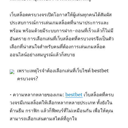
เว็บสล็อตครบวงจรเปิดโอกาสให้ผู้เล่นทุกคนได้สัมผัส
ประสบการณ์การเล่นเกมสล็อตที่นานาประการและ
พร้อม พร้อมด้วยมีระบบการฝาก-ถอนที่เร็วแล้วก็ไม่มี
อันตราย การเลือกเล่นที่เว็บสล็อตที่ครบวงจรจึงเป็นตัว
เลือกที่น่าสนใจสำหรับคนที่ต้องการเล่นเกมสล็อต
ออนไลน์อย่างสมบูรณ์แล้วก็สบาย
เพราะเหตุไรจำต้องเลือกเล่นที่เว็บไซต์ bestbet
ครบวงจร?
• ความหลากหลายของเกม:
bestbet
เว็บสล็อตที่ครบ
วงจรมีเกมสล็อตให้เลือกหลากหลายประเภท ทั้งยังใน
ด้านธีม กราฟิก แล้วก็ฟีพบร์ที่ไม่เหมือนกัน เพื่อให้คุณ
สามารถเลือกเล่นตามสไตล์ที่ถูกใจ