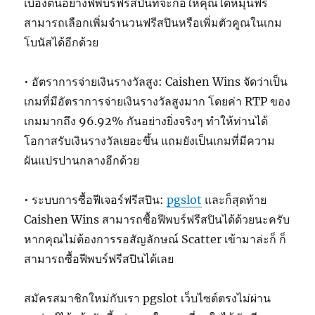
เบื้องต้นอย่างฟีพบร์ฟรีสปินที่จะก่อให้คุณได้หมุนฟรี
สามารถเลือกเพิ่มจำนวนฟรีสปินหรือเพิ่มตัวคูณในเกม
โบนัสได้อีกด้วย
• อัตราการจ่ายเงินรางวัลสูง: Caishen Wins จัดว่าเป็น
เกมที่มีอัตราการจ่ายเงินรางวัลสูงมาก โดยค่า RTP ของ
เกมมากถึง 96.92% กันอย่างยิ่งจริงๆ ทำให้ท่านได้
โอกาสรับเงินรางวัลเยอะขึ้น แถมยังเป็นเกมที่มีความ
ผันแปรปานกลางอีกด้วย
• ระบบการซื้อฟีเจอร์ฟรีสปิน:
pgslot
และก็สุดท้าย
Caishen Wins สามารถซื้อฟีพบร์ฟรีสปินได้ด้วยนะครับ
หากคุณไม่ต้องการรอสัญลักษณ์ Scatter เข้ามาล่ะก็ ก็
สามารถซื้อฟีพบร์ฟรีสปินได้เลย
สมัครสมาชิกใหม่กับเรา pgslot เว็บไซต์ตรงไม่ผ่าน