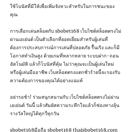
ใช้โบนัสที่มีให้เพื่อเพิ่มจังหวะสำหรับในการชนะของ
คุณ
การเลือกเล่นสล็อตกับ sbobet168 เว็บไซต์สล็อตตรงไม่
ผ่านเอเย่นต์ เป็นตัวเลือกที่ยอดเยี่ยมสำหรับผู้เล่นที่
ต้องการประสบการณ์การเล่นที่ปลอดภัย รื้นเริง และก็มี
โอกาสทำเงินสูง ด้วยเกมที่หลากหลาย ระบบฝาก-ถอน
อัตโนมัติ แล้วก็โบนัสที่คุ้ม ไม่ว่าคุณจะเป็นผู้เล่นใหม่
หรือผู้เล่นมืออาชีพ เว็บสล็อตตรงแตกชั่วร้ายนี้จะรองรับ
ความต้องการของคุณได้อย่างแน่แท้
อย่ารอช้า! ร่วมสนุกสนานกับ เว็บไซต์สล็อตตรงไม่ผ่าน
เอเย่นต์ วันนี้ แล้วสัมผัสความระทึกใจแล้วก็ช่องทางลุ้น
รางวัลใหญ่ได้ทุกวี่ทุกวัน
sbobet168มือถือ sbobet168 thaisbobet168.com