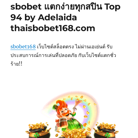
sbobet แตกง่ายทุกสปิน Top
94 by Adelaida
thaisbobet168.com
sbobet168
เว็บไซต์สล็อตตรง ไม่ผ่านเอเย่นต์ รับ
ประสบการณ์การเล่นที่ปลอดภัย กับเว็บไซต์แตกชั่ว
ร้าย!!