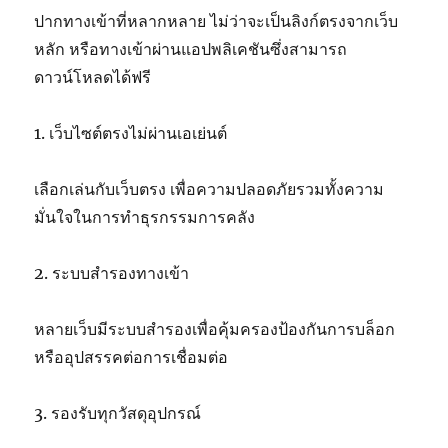
ปากทางเข้าที่หลากหลาย ไม่ว่าจะเป็นลิงก์ตรงจากเว็บ
หลัก หรือทางเข้าผ่านแอปพลิเคชันซึ่งสามารถ
ดาวน์โหลดได้ฟรี
1. เว็บไซต์ตรงไม่ผ่านเอเย่นต์
เลือกเล่นกับเว็บตรง เพื่อความปลอดภัยรวมทั้งความ
มั่นใจในการทำธุรกรรมการคลัง
2. ระบบสำรองทางเข้า
หลายเว็บมีระบบสำรองเพื่อคุ้มครองป้องกันการบล็อก
หรืออุปสรรคต่อการเชื่อมต่อ
3. รองรับทุกวัสดุอุปกรณ์