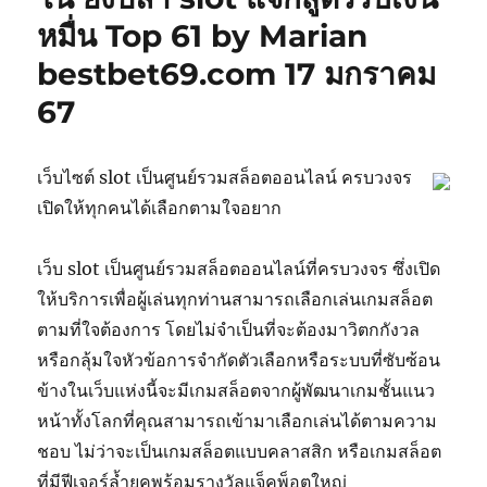
หมื่น Top 61 by Marian
bestbet69.com 17 มกราคม
67
เว็บไซต์ slot เป็นศูนย์รวมสล็อตออนไลน์ ครบวงจร
เปิดให้ทุกคนได้เลือกตามใจอยาก
เว็บ slot เป็นศูนย์รวมสล็อตออนไลน์ที่ครบวงจร ซึ่งเปิด
ให้บริการเพื่อผู้เล่นทุกท่านสามารถเลือกเล่นเกมสล็อต
ตามที่ใจต้องการ โดยไม่จำเป็นที่จะต้องมาวิตกกังวล
หรือกลุ้มใจหัวข้อการจำกัดตัวเลือกหรือระบบที่ซับซ้อน
ข้างในเว็บแห่งนี้จะมีเกมสล็อตจากผู้พัฒนาเกมชั้นแนว
หน้าทั้งโลกที่คุณสามารถเข้ามาเลือกเล่นได้ตามความ
ชอบ ไม่ว่าจะเป็นเกมสล็อตแบบคลาสสิก หรือเกมสล็อต
ที่มีฟีเจอร์ล้ำยุคพร้อมรางวัลแจ็คพ็อตใหญ่