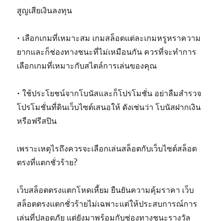
สูญเสียเงินลงทุน
• เลือกเกมที่เหมาะสม เกมสล็อตแต่ละเกมหรูหราความ
ยากและก็ช่องทางชนะที่ไม่เหมือนกัน ควรที่จะทำการ
เลือกเกมที่เหมาะกับสไตล์การเล่นของคุณ
• ใช้ประโยชน์จากโบนัสและก็โปรโมชั่น อย่าลืมสำรวจ
โปรโมชั่นที่ดินเว็บไซต์เสนอให้ ดังเช่นว่า โบนัสฝากเงิน
หรือฟรีสปิน
เพราะเหตุไรถึงควรจะเลือกเล่นสล็อตกับเว็บไซต์สล็อต
ตรงที่แตกชั่วร้าย?
เว็บสล็อตตรงแตกโหดเหี้ยม ยืนยันความคุ้มราคา เว็บ
สล็อตตรงแตกชั่วร้ายไม่เฉพาะแต่ให้ประสบการณ์การ
เล่นที่ปลอดภัย แต่ยังมาพร้อมกับช่องทางชนะรางวัล