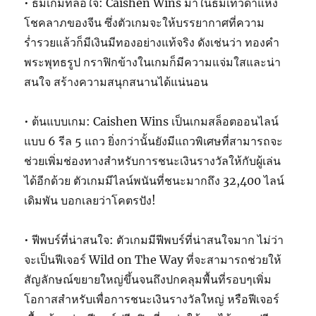
• ธีมเกมที่ล่อใจ: Caishen Wins มาในธีมเทวดาแห่ง
โชคลาภของจีน ซึ่งตัวเกมจะให้บรรยากาศที่ความ
ร่ำรวยแล้วก็มีเงินมีทองอย่างแท้จริง ดังเช่นว่า ทองคำ
พระพุทธรูป กราฟิกข้างในเกมก็มีความแจ่มใสและน่า
สนใจ สร้างความสนุกสนานได้แน่นอน
• ต้นแบบเกม: Caishen Wins เป็นเกมสล็อตออนไลน์
แบบ 6 รีล 5 แถว ยิ่งกว่านั้นยังมีแถวพิเศษที่สามารถจะ
ช่วยเพิ่มช่องทางสำหรับการชนะเงินรางวัลให้กับผู้เล่น
ได้อีกด้วย ตัวเกมมีไลน์พนันที่ชนะมากถึง 32,400 ไลน์
เดิมพัน บอกเลยว่าโคตรปัง!
• ฟีพบร์ที่น่าสนใจ: ตัวเกมมีฟีพบร์ที่น่าสนใจมาก ไม่ว่า
จะเป็นฟีเจอร์ Wild on The Way ที่จะสามารถช่วยให้
สัญลักษณ์ขยายใหญ่ขึ้นจนถึงปกคลุมพื้นที่รอบๆเพิ่ม
โอกาสสำหรับเพื่อการชนะเงินรางวัลใหญ่ หรือฟีเจอร์