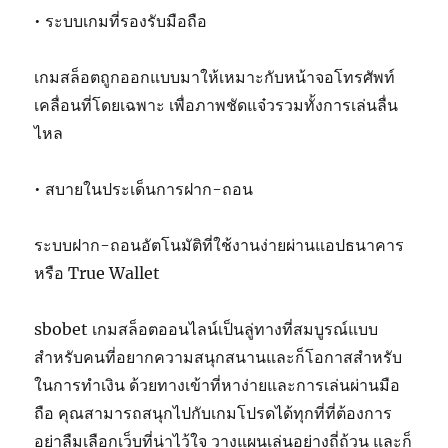
• ระบบเกมที่รองรับมือถือ
เกมสล็อตถูกออกแบบมาให้เหมาะกับหน้าจอโทรศัพท์
เคลื่อนที่โดยเฉพาะ เพื่อภาพชัดแจ๋วรวมทั้งการเล่นลื่น
ไหล
• สบายในประเด็นการฝาก-ถอน
ระบบฝาก-ถอนอัตโนมัติที่ใช้งานง่ายผ่านแอปธนาคาร
หรือ True Wallet
sbobet เกมสล็อตออนไลน์เป็นลู่ทางที่สมบูรณ์แบบ
สำหรับคนที่อยากความสนุกสนานและก็โอกาสสำหรับ
ในการทำเงิน ด้วยทางเข้าที่หาง่ายและการเล่นผ่านมือ
ถือ คุณสามารถสนุกไปกับเกมโปรดได้ทุกที่ที่ต้องการ
อย่าลืมเลือกเว็บที่น่าไว้ใจ วางแผนเล่นอย่างถี่ถ้วน และก็