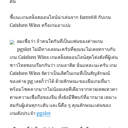
ตน
ชี้แนะเกมสล็อตออนไลน์น่าเล่นจาก faro168 กับเกม
Caishen Wins หรือเกมอาแปะ
ผมเชื่อว่า ถ้าคนใดกันที่เป็นแฟนของค่ายเกม
pgslot ไม่มีทางเลยนะครับที่คุณจะไม่เคยทราบกับ
เกม Caishen Wins เกมสล็อตออนไลน์สุดโด่งดังที่ผู้เล่น
ชาวไทยชอบเรียกกันว่า เกมอาติด นั่นแหละนะครับ เกม
Caishen Wins จัดว่าเป็นเลิศในเกมที่เป็นสัญลักษณ์
ของค่าย pg เลยก็ว่าได้ ด้วยลักษณะของธีมเกมที่มา
พร้อมโชคลาภมากไม่น้อยเลยทีเดียวจากทวยเทพเทวดา
ตามความเชื่อถือของจีน ทั้งยังมีฟีพบร์ที่มากมาย เหมาะ
สมกับผู้เล่นทุกระดับ และนี่คือ 5 คุณลักษณะเด่นของ
เกมดังประจำ
pgslot