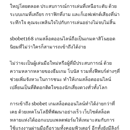
ใหญ่โดยตลอด ประสบการณ์การเล่นที่เหนือระดับ ด้วย
ระบบเกมที่เสถียร กราฟิกที่งาม และก็เอฟเฟกต์เสียงที่น่า
ระทึกใจ คุณจะเพลินใจไปกับการเล่นอย่างไม่จบไม่สิ้น
sbobet168 เกมสล็อตออนไลน์ถือเป็นเกมคาสิโนยอด
นิยมที่ไม่ว่าใครก็สามารถเข้าถึงได้ง่าย
ไม่ว่าจะเป็นผู้เล่นมือใหม่หรือผู้ที่มีประสบการณ์ ด้วย
ความหลากหลายของธีมเกม โบนัส รวมทั้งฟีพบร์ต่างๆที่
ช่วยเพิ่มจังหวะในการชนะ ทำให้เกมสล็อตออนไลน์
เปลี่ยนเป็นที่ติดอกติดใจของนักเสี่ยงดวงทั่วทั้งโลก
การเข้าถึง sbobet เกมสล็อตออนไลน์ทำได้ง่ายกว่าที่
เคย ด้วยเทคโนโลยีที่พัฒนาอย่างเร็ว เว็บไซต์สล็อต
หลายแห่งได้ออกแบบแพลตฟอร์มให้เหมาะสมกับการ
ใช้แรงงานผ่านมือถือรวมทั้งคอมพิวเตอร์ อีกทั้งยังมีลิงก์