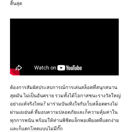
สิ้นสุด
ต้องการสัมผัสประสบการณ์การเล่นสล็อตที่สนุกสนาน
สุดมัน ไม่เป็นอันตราย รวมทั้งได้โอกาสชนะรางวัลใหญ่
อย่างแท้จริงไหม? มาร่วมบันเทิงใจกับเว็บสล็อตตรงไม่
ผ่านเอเย่นต์ ที่มอบความปลอดภัยและก็ความคุ้มค่าใน
ทุกการพนัน พร้อมให้ท่านพิชิตแจ็กพอเพียงตที่แตกง่าย
และก็แตกโหดแบบไม่มีกั๊ก