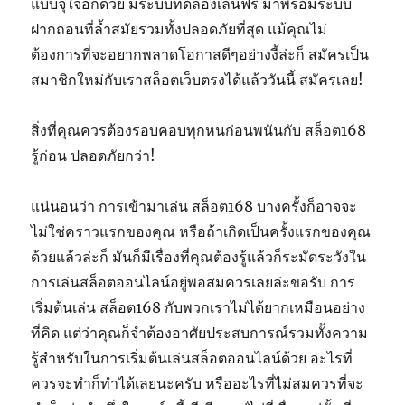
แบบจุใจอีกด้วย มีระบบทดลองเล่นฟรี มาพร้อมระบบ
ฝากถอนที่ล้ำสมัยรวมทั้งปลอดภัยที่สุด แม้คุณไม่
ต้องการที่จะอยากพลาดโอกาสดีๆอย่างงี้ล่ะก็ สมัครเป็น
สมาชิกใหม่กับเราสล็อตเว็บตรงได้แล้ววันนี้ สมัครเลย!
สิ่งที่คุณควรต้องรอบคอบทุกหนก่อนพนันกับ สล็อต168
รู้ก่อน ปลอดภัยกว่า!
แน่นอนว่า การเข้ามาเล่น สล็อต168 บางครั้งก็อาจจะ
ไม่ใช่คราวแรกของคุณ หรือถ้าเกิดเป็นครั้งแรกของคุณ
ด้วยแล้วล่ะก็ มันก็มีเรื่องที่คุณต้องรู้แล้วก็ระมัดระวังใน
การเล่นสล็อตออนไลน์อยู่พอสมควรเลยล่ะขอรับ การ
เริ่มต้นเล่น สล็อต168 กับพวกเราไม่ได้ยากเหมือนอย่าง
ที่คิด แต่ว่าคุณก็จำต้องอาศัยประสบการณ์รวมทั้งความ
รู้สำหรับในการเริ่มต้นเล่นสล็อตออนไลน์ด้วย อะไรที่
ควรจะทำก็ทำได้เลยนะครับ หรืออะไรที่ไม่สมควรที่จะ