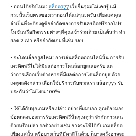
• ถอนได้จริงไหม:
สล็อต777
เว็บอื่นๆผมไม่เคยรู้ แม้
กระนั้นเว็บตรงของเราถอนได้แน่ๆนะครับ เพียงแค่คุณ
จำเป็นที่จะต้องดูข้อจำกัดของการรับเครดิตฟรีจากโปร
โมชั่นหรือกิจกรรมต่างๆที่คุณเข้าร่วมด้วย เป็นต้นว่า ทำ
ยอด 2 เท่า หรือจำกัดเกมที่เล่น ฯลฯ
• จะโดนล็อกยูสไหม: การเล่นสล็อตออนไลน์นั้น การรับ
เครดิตฟรีไม่ได้มีผลต่อการโดนล็อกยูสเลยครับ แต่
ว่าการเลือกเว็บต่างหากที่มีผลต่อการโดนล็อกยูส ด้วย
เหตุผลดังกล่าว เลือกใช้บริการกับพวกเรา สล็อต777 รับ
ประกันว่าไม่โดน 100%
• ใช้ได้กับทุกเกมหรือเปล่า: อย่างที่ผมบอก คุณต้องมอง
ข้อตกลงของการรับเครดิตฟรีนั้นๆเหตุว่า จำกัดการเล่น
ด้วยหรือเปล่า ยกตัวอย่างเช่น อาจจะใช้ได้กับเกมสล็อต
เพียงแค่นั้น หรือบางเว็บที่มีคาสิโนด้วย ก็บางครั้งอาจจะ