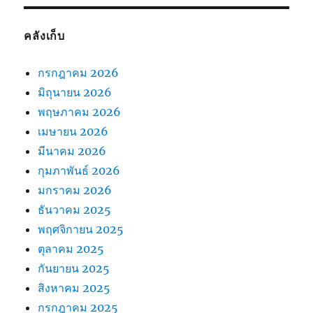
คลังเก็บ
กรกฎาคม 2026
มิถุนายน 2026
พฤษภาคม 2026
เมษายน 2026
มีนาคม 2026
กุมภาพันธ์ 2026
มกราคม 2026
ธันวาคม 2025
พฤศจิกายน 2025
ตุลาคม 2025
กันยายน 2025
สิงหาคม 2025
กรกฎาคม 2025