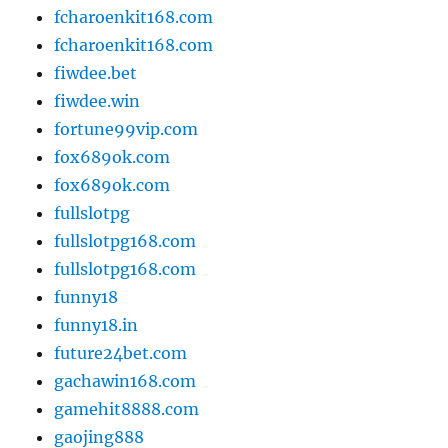
fcharoenkit168.com
fcharoenkit168.com
fiwdee.bet
fiwdee.win
fortune99vip.com
fox689ok.com
fox689ok.com
fullslotpg
fullslotpg168.com
fullslotpg168.com
funny18
funny18.in
future24bet.com
gachawin168.com
gamehit8888.com
gaojing888