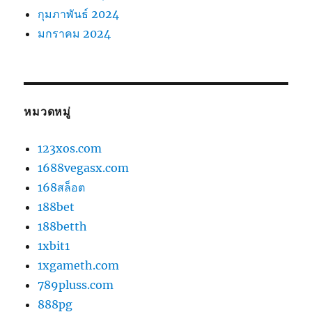
กุมภาพันธ์ 2024
มกราคม 2024
หมวดหมู่
123xos.com
1688vegasx.com
168สล็อต
188bet
188betth
1xbit1
1xgameth.com
789pluss.com
888pg