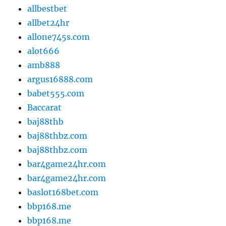
allbestbet
allbet24hr
allone745s.com
alot666
amb888
argus16888.com
babet555.com
Baccarat
baj88thb
baj88thbz.com
baj88thbz.com
bar4game24hr.com
bar4game24hr.com
baslot168bet.com
bbp168.me
bbp168.me