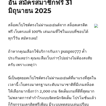
อั้น สมัครสมาชิกฟรี 31
มิถุนายน 2025
สล็อตเว็บไซต์ตรงไม่ผ่านเอเย่นต์จาก สล็อตเครดิต
ฟรี เว็บตรงแท้ 100% เล่นเกมที่ใช่ในแบบที่ชอบได้
ทุกวี่วัน สมัครเลย!
ถ้าหากคุณเลือกใช้บริการกับเรา punpro777 ค้ำ
ประกันเลยว่า คุณจะลืมเว็บเก่าๆไปอย่างไม่ต้องสงสัย
ครับ เพราะเหตุว่า
นี่เป็นสุดยอดเว็บไซต์ตรงไม่ผ่านเอเย่นต์ที่มาแรงที่สุดใน
เวลานี้ เว็บตรงมาตรฐานระดับนานาชาติที่มีเกมสล็อต
ให้เลือกมากยิ่งกว่า 2,000 เกม จัดเต็มเกมที่ดีที่สุดมาก
ไม่พลาดการทำกำไรแบบจัดหนักจัดเต็ม โปรโมชั่นแล้ว
ก็กิจกรรมเครดิตฟรีเพียบ มีระบบทดสอบเล่นเปรียบ