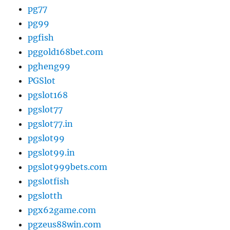
pg77
pg99
pgfish
pggold168bet.com
pgheng99
PGSlot
pgslot168
pgslot77
pgslot77.in
pgslot99
pgslot99.in
pgslot999bets.com
pgslotfish
pgslotth
pgx62game.com
pgzeus88win.com