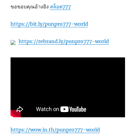
ขอขอบคุณอ้างอิง
สล็อต777
https://bit.ly/punpro777-world
https://rebrand.ly/punpro777-world
https://wow.in.th/punpro777-world