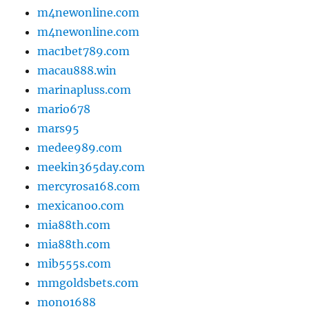
m4newonline.com
m4newonline.com
mac1bet789.com
macau888.win
marinapluss.com
mario678
mars95
medee989.com
meekin365day.com
mercyrosa168.com
mexicanoo.com
mia88th.com
mia88th.com
mib555s.com
mmgoldsbets.com
mono1688