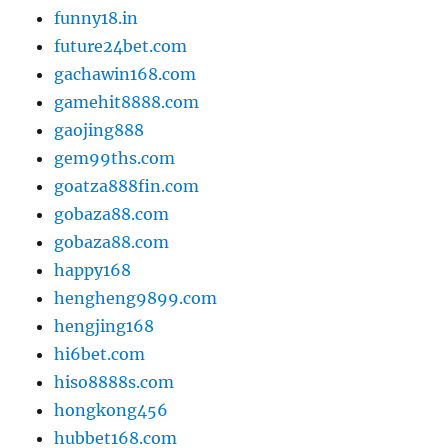
funny18.in
future24bet.com
gachawin168.com
gamehit8888.com
gaojing888
gem99ths.com
goatza888fin.com
gobaza88.com
gobaza88.com
happy168
hengheng9899.com
hengjing168
hi6bet.com
hiso8888s.com
hongkong456
hubbet168.com