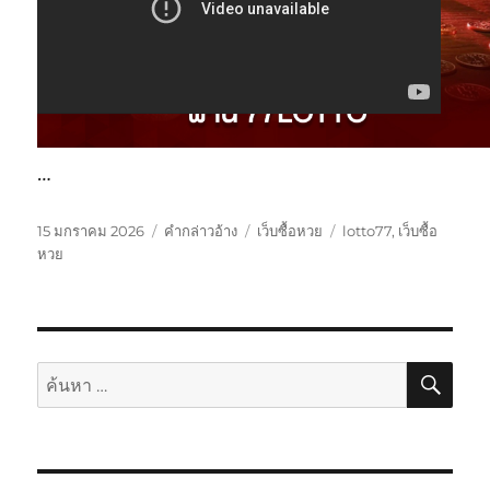
…
เขียน
รูป
หมวด
ป้าย
15 มกราคม 2026
คำกล่าวอ้าง
เว็บซื้อหวย
lotto77
,
เว็บซื้อ
เมื่อ
แบบ
หมู่
กำกับ
หวย
เรื่อง
ค้นห
ค้นหา: