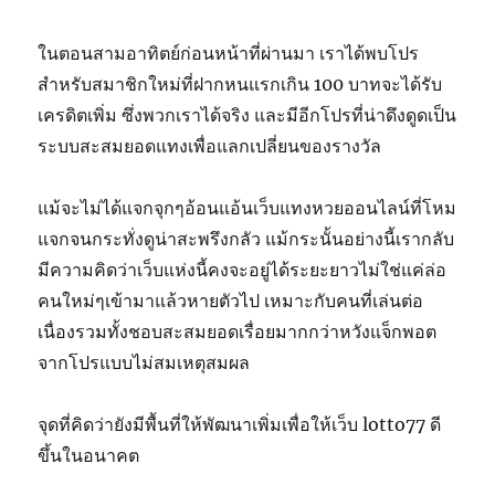
ในตอนสามอาทิตย์ก่อนหน้าที่ผ่านมา เราได้พบโปร
สำหรับสมาชิกใหม่ที่ฝากหนแรกเกิน 100 บาทจะได้รับ
เครดิตเพิ่ม ซึ่งพวกเราได้จริง และมีอีกโปรที่น่าดึงดูดเป็น
ระบบสะสมยอดแทงเพื่อแลกเปลี่ยนของรางวัล
แม้จะไม่ได้แจกจุกๆอ้อนแอ้นเว็บแทงหวยออนไลน์ที่โหม
แจกจนกระทั่งดูน่าสะพรึงกลัว แม้กระนั้นอย่างนี้เรากลับ
มีความคิดว่าเว็บแห่งนี้คงจะอยู่ได้ระยะยาวไม่ใช่แค่ล่อ
คนใหม่ๆเข้ามาแล้วหายตัวไป เหมาะกับคนที่เล่นต่อ
เนื่องรวมทั้งชอบสะสมยอดเรื่อยมากกว่าหวังแจ็กพอต
จากโปรแบบไม่สมเหตุสมผล
จุดที่คิดว่ายังมีพื้นที่ให้พัฒนาเพิ่มเพื่อให้เว็บ lotto77 ดี
ขึ้นในอนาคต