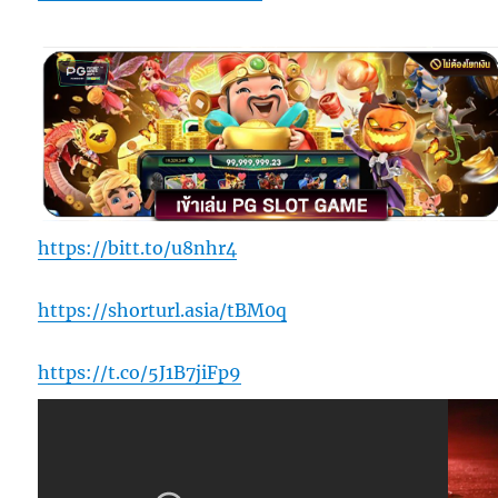
https://bitt.to/u8nhr4
https://shorturl.asia/tBM0q
https://t.co/5J1B7jiFp9