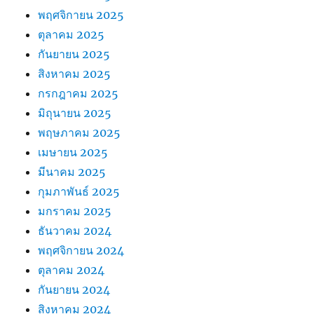
พฤศจิกายน 2025
ตุลาคม 2025
กันยายน 2025
สิงหาคม 2025
กรกฎาคม 2025
มิถุนายน 2025
พฤษภาคม 2025
เมษายน 2025
มีนาคม 2025
กุมภาพันธ์ 2025
มกราคม 2025
ธันวาคม 2024
พฤศจิกายน 2024
ตุลาคม 2024
กันยายน 2024
สิงหาคม 2024