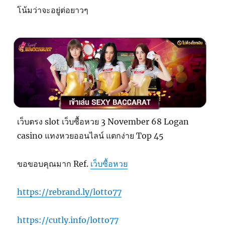
โน้มว่าจะอยู่ต่อยาวๆ
เว็บตรง slot เว็บซื้อหวย 3 November 68 Logan
casino แทงหวยออนไลน์ แตกง่าย Top 45
ขอขอบคุณมาก Ref.
เว็บซื้อหวย
https://rebrand.ly/lotto77
https://cutly.info/lotto77