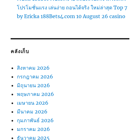
โปรโมชั่นแรง เล่นง่าย ถอนได้จริง ใหม่ล่าสุด Top 7
by Ericka 188Bets4.com 10 August 26 casino
คลังเก็บ
สิงหาคม 2026
กรกฎาคม 2026
มิถุนายน 2026
พฤษภาคม 2026
เมษายน 2026
มีนาคม 2026
กุมภาพันธ์ 2026
มกราคม 2026
ธันวาคม 2025