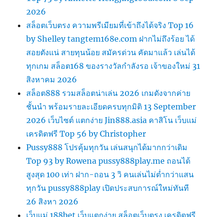
2026
สล็อตเว็บตรง ความพรีเมียมที่เข้าถึงได้จริง Top 16
by Shelley tangtem168e.com ฝากไม่ถึงร้อย ได้
สอยตังแน่ สายทุนน้อย สมัครด่วน คัดมาแล้ว เล่นได้
ทุกเกม สล็อต168 ของรางวัลกำลังรอ เจ้าของใหม่ 31
สิงหาคม 2026
สล็อต888 รวมสล็อตน่าเล่น 2026 เกมดังจากค่าย
ชั้นนำ พร้อมรายละเอียดครบทุกมิติ 13 September
2026 เว็บไซต์ แตกง่าย Jin888.asia คาสิโน เว็บแม่
เครดิตฟรี Top 56 by Christopher
Pussy888 โปรคุ้มทุกวัน เล่นสนุกได้มากกว่าเดิม
Top 93 by Rowena pussy888play.me ถอนได้
สูงสุด 100 เท่า ฝาก-ถอน 3 วิ คนเล่นไม่ต่ำกว่าแสน
ทุกวัน pussy888play เปิดประสบการณ์ใหม่ทันที
26 สิงหา 2026
เว็บแม่ 188bet เว็บแตกง่าย สล็อตเว็บตรง เครดิตฟรี